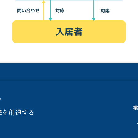
を
を創造する​